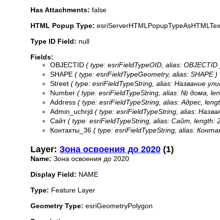
Has Attachments:
false
HTML Popup Type:
esriServerHTMLPopupTypeAsHTMLTex
Type ID Field:
null
Fields:
OBJECTID
( type: esriFieldTypeOID, alias: OBJECTID 
SHAPE
( type: esriFieldTypeGeometry, alias: SHAPE )
Street
( type: esriFieldTypeString, alias: Название ули
Number
( type: esriFieldTypeString, alias: № дома, len
Address
( type: esriFieldTypeString, alias: Адрес, lengt
Admin_uchrjd
( type: esriFieldTypeString, alias: Назв
Сайт
( type: esriFieldTypeString, alias: Сайт, length: 
Контакты_36
( type: esriFieldTypeString, alias: Конта
Layer:
Зона освоения до 2020
(1)
Name:
Зона освоения до 2020
Display Field:
NAME
Type:
Feature Layer
Geometry Type:
esriGeometryPolygon