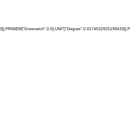
EM["Greenwich",0.0],UNIT["Degree",0.0174532925199433]],PROJEC