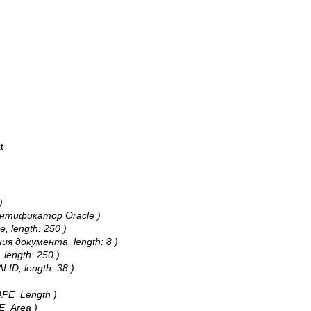
t
)
идентификатор Oracle )
е, length: 250 )
ния документа, length: 8 )
 length: 250 )
LID, length: 38 )
HAPE_Length )
PE_Area )