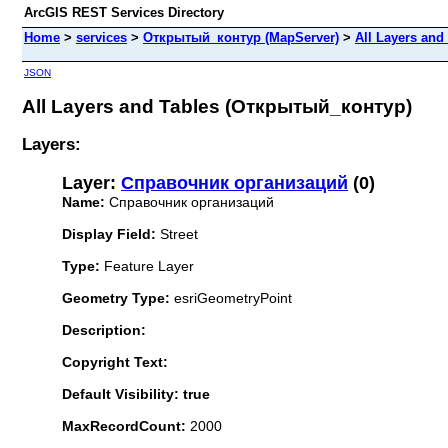
ArcGIS REST Services Directory
Home
>
services
>
Открытый_контур (MapServer)
>
All Layers and
JSON
All Layers and Tables (Открытый_контур)
Layers:
Layer:
Справочник организаций
(0)
Name:
Справочник организаций
Display Field:
Street
Type:
Feature Layer
Geometry Type:
esriGeometryPoint
Description:
Copyright Text:
Default Visibility: true
MaxRecordCount:
2000