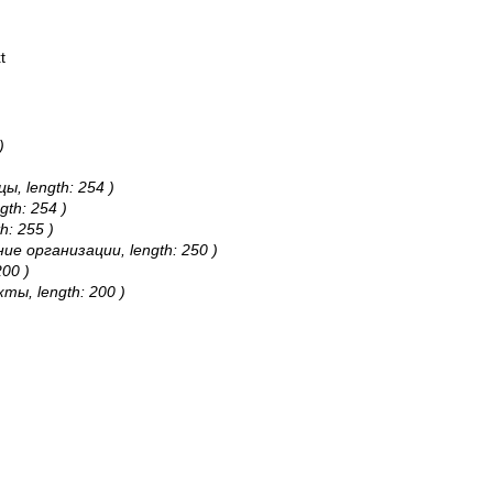
t
)
цы, length: 254 )
gth: 254 )
h: 255 )
ание организации, length: 250 )
200 )
кты, length: 200 )